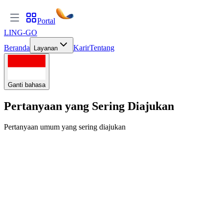
Portal
LING-GO
Beranda
Karir
Tentang
Layanan
Ganti bahasa
Pertanyaan yang Sering Diajukan
Pertanyaan umum yang sering diajukan
UMUM
Apa itu LING-GO Translate?